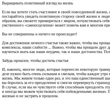
Выращивать позитивный взгляд на жизнь
Если вы хотите стать счастливее в своей повседневной жизни,
постарайтесь увидеть позитивную сторону своей жизни и люде
образом, вы сможете примириться с миром, почувствовать себя 
умственного «самоисцеления» может помочь вам и многим пр
Вы не совершенны и ничего не происходит!
Для достижения личного счастья также важно, чтобы вы прощал
комплексы, наши слабости ... Важно, чтобы мы прощали друг др
научиться знать как наши неудачи, так и наши достоинства. Пот
Забудь прошлое, чтобы достичь счастья
И, наконец, многие люди, которые перенесли некоторую травму
деле нужно быть очень сильным и смелым, чтобы каждое утро в
жизнь. Мы живем только один раз, и это наш единственный ша
вы боролись за его преодоление и смогли перевернуть страницу
В случае, если вы не чувствуете себя способным преодолеть э
и иногда мы можем чувствовать себя побежденными жизнью. П
жизнью и не застрять в прошлом.