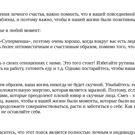
ения личного счастья, важно помнить, что в вашей повседневно
лаблены, и поэтому важно, чтобы в нашей жизни были позитивны
тье в любой момент:
«Суперменша», поэтому очень хорошо, когда вокруг вас есть лю
более оптимистичным и счастливым образом, помимо того, что в
ь о своих отношениях с ними. Это того стоит! Избегайте рутины 
 на работу, готовить еду и т.д. Однако постарайтесь, чтобы ваш
образом, ваша жизнь никогда не будет скучной. Улыбайтесь: ес
ложительную энергию, которая является заразной. Поэтому, если 
ками, которые преодолеют плохой юмор и скучные лица. Смех - э
онец, важно, чтобы в вашей жизни были моменты, которые были в
родолжаете совершенствоваться, расти и заботиться о себе. Как 
не оставляйте себя.
аситесь, что этот поиск является полностью личным и индивиду