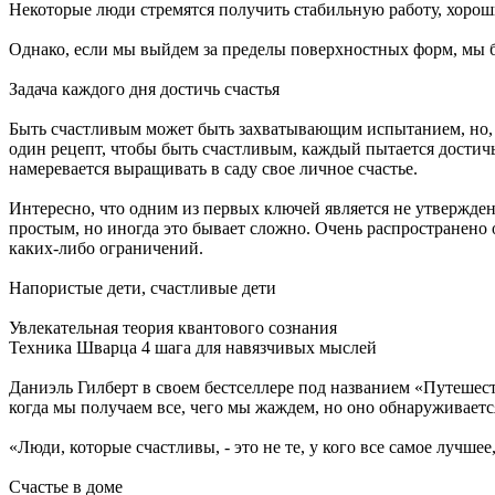
Некоторые люди стремятся получить стабильную работу, хороши
Однако, если мы выйдем за пределы поверхностных форм, мы бу
Задача каждого дня достичь счастья
Быть счастливым может быть захватывающим испытанием, но, по
один рецепт, чтобы быть счастливым, каждый пытается достичь
намеревается выращивать в саду свое личное счастье.
Интересно, что одним из первых ключей является не утверждени
простым, но иногда это бывает сложно. Очень распространено о
каких-либо ограничений.
Напористые дети, счастливые дети
Увлекательная теория квантового сознания
Техника Шварца 4 шага для навязчивых мыслей
Даниэль Гилберт в своем бестселлере под названием «Путешест
когда мы получаем все, чего мы жаждем, но оно обнаруживается 
«Люди, которые счастливы, - это не те, у кого все самое лучшее, 
Счастье в доме