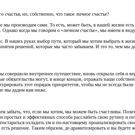
 счастья, но, собственно, что такое личное счастье?
рое мы производим сами. То есть, может быть, в вашей жизни ест
 Однако когда мы говорим о «личном счастье», мы имеем в виду
ас. В наших руках выбор пути, который мы хотим выбрать в жиз
инятия решений, которые мы часто забываем. И это то, чем мы д
мы совершили внутреннее путешествие, вновь открыли себя и ве
ые обязательства могут, в конце концов, отражать наши собстве
турировать этот порядок приоритетов, чтобы мы не всегда были 
рые мы дадим вам ниже.
ем забыть, что, если мы хотим, мы можем быть счастливы. Пози
и простых и эффективных способа расслабить свою рутину и поч
 постараться охладить ум и по-настоящему проанализировать сво
его есть решение. Таким образом, де-драматизировать и вы будете