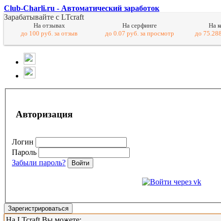
Club-Charli.ru - Автоматический заработок
Зарабатывайте с LTcraft
На отзывах
На серфинге
На 
до 100 руб. за отзыв
до 0.07 руб. за просмотр
до 75.288
Авторизация
Логин
Пароль
Забыли пароль?
Войти
Зарегистрироваться
На LTcraft Вы можете: