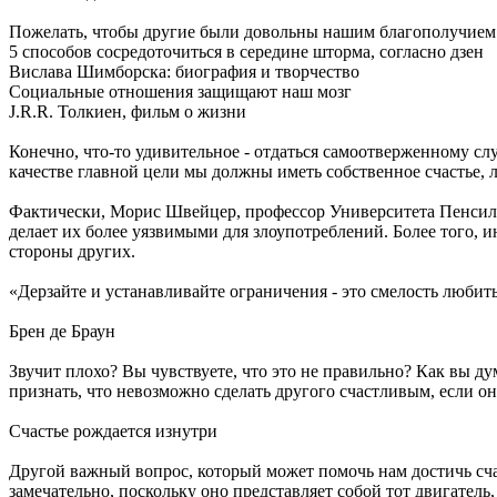
Пожелать, чтобы другие были довольны нашим благополучием
5 способов сосредоточиться в середине шторма, согласно дзен
Вислава Шимборска: биография и творчество
Социальные отношения защищают наш мозг
J.R.R. Толкиен, фильм о жизни
Конечно, что-то удивительное - отдаться самоотверженному сл
качестве главной цели мы должны иметь собственное счастье, л
Фактически, Морис Швейцер, профессор Университета Пенсильв
делает их более уязвимыми для злоупотреблений. Более того, 
стороны других.
«Дерзайте и устанавливайте ограничения - это смелость любить
Брен де Браун
Звучит плохо? Вы чувствуете, что это не правильно? Как вы ду
признать, что невозможно сделать другого счастливым, если он
Счастье рождается изнутри
Другой важный вопрос, который может помочь нам достичь счаст
замечательно, поскольку оно представляет собой тот двигатель