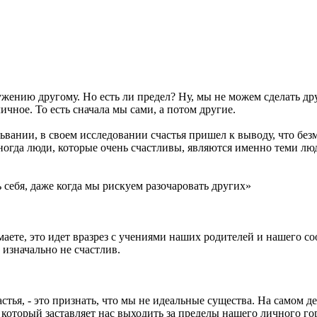
ужению другому. Но есть ли предел? Ну, мы не можем сделать др
ичное. То есть сначала мы сами, а потом другие.
ании, в своем исследовании счастья пришел к выводу, что без
иногда люди, которые очень счастливы, являются именно теми лю
 себя, даже когда мы рискуем разочаровать других»
маете, это идет вразрез с учениями наших родителей и нашего со
 изначально не счастлив.
ья, - это признать, что мы не идеальные существа. На самом де
, который заставляет нас выходить за пределы нашего личного го