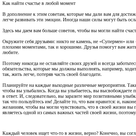
Как найти счастье в любой момент
В дополнение к этим советам, которые мы дали вам для достиж
легче развивать эти эмоции. Иногда наши силы могут быть ос
Здесь мы даем вам больше советов, чтобы вы могли найти счас
Окружите себя друзьями: никто не камень, не «Супермен» или 
плохими моментами, так и хорошими. Друзья помогут вам жить 
любите.
Поэтому никогда не оставляйте своих друзей и всегда заботьтес
обязательства, которые мы должны выполнять, например, ходить
так, жить легче, потеряв часть своей благодати.
Планируйте на каждые выходные различные мероприятия. Таким 
чтобы вы улыбались. Когда вы улыбаетесь, вы высвобождаете по
в ответ. И, следовательно, вы заразите мир позитивными улыб
так что пользуйтесь им! Делайте то, что вам нравится: и, нак
желаниям, чтобы вы могли чувствовать, что в своей жизни вы п
являетесь одной из самых важных частей своей жизни, поэтому 
Каждый человек ищет что-то в жизни, верно? Конечно, вы согл