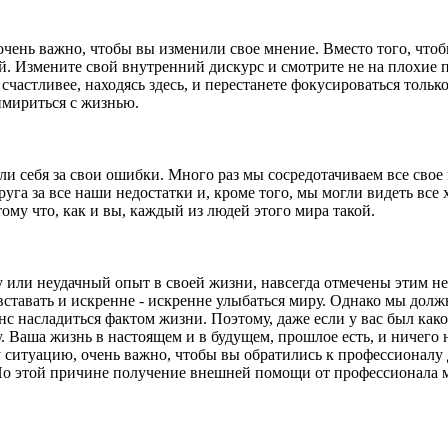
 очень важно, чтобы вы изменили свое мнение. Вместо того, что
й. Измените свой внутренний дискурс и смотрите не на плохие 
счастливее, находясь здесь, и перестанете фокусироваться тольк
имириться с жизнью.
и себя за свои ошибки. Много раз мы сосредотачиваем все свое 
уга за все наши недостатки и, кроме того, мы могли видеть все 
ому что, как и вы, каждый из людей этого мира такой.
 или неудачный опыт в своей жизни, навсегда отмечены этим не
ставать и искренне - искренне улыбаться миру. Однако мы должн
нс насладиться фактом жизни. Поэтому, даже если у вас был ка
. Ваша жизнь в настоящем и в будущем, прошлое есть, и ничего н
ту ситуацию, очень важно, чтобы вы обратились к профессионалу
о этой причине получение внешней помощи от профессионала м