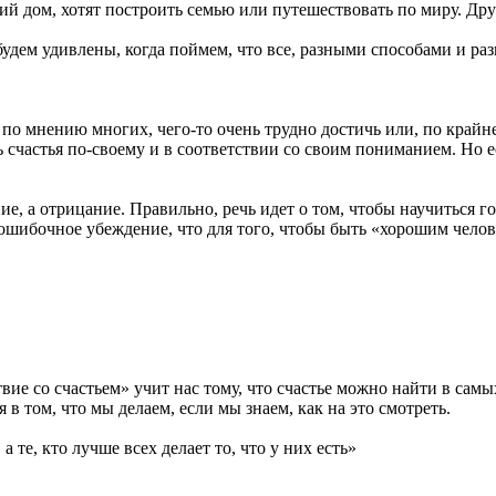
й дом, хотят построить семью или путешествовать по миру. Друг
дем удивлены, когда поймем, что все, разными способами и раз
 мнению многих, чего-то очень трудно достичь или, по крайней
 счастья по-своему и в соответствии со своим пониманием. Но 
е, а отрицание. Правильно, речь идет о том, чтобы научиться го
шибочное убеждение, что для того, чтобы быть «хорошим человек
вие со счастьем» учит нас тому, что счастье можно найти в сам
в том, что мы делаем, если мы знаем, как на это смотреть.
а те, кто лучше всех делает то, что у них есть»