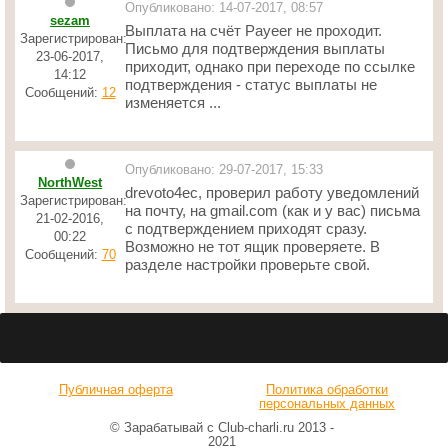
Опубликовано: 14-07-2017, 08:57
sezam
Выплата на счёт Payeer не проходит.
Зарегистрирован:
Письмо для подтверждения выплаты
23-06-2017,
приходит, однако при переходе по ссылке
14:12
подтверждения - статус выплаты не
Сообщений:
12
изменяется ...
Опубликовано: 29-07-2017, 15:33
NorthWest
drevoto4ec, проверил работу уведомлений
Зарегистрирован:
на почту, на gmail.com (как и у вас) письма
21-02-2016,
с подтверждением приходят сразу.
00:22
Возможно не тот ящик проверяете. В
Сообщений:
70
разделе настройки проверьте свой.
Публичная оферта
Политика обработки
персональных данных
© Зарабатывай с Club-charli.ru 2013 -
2021