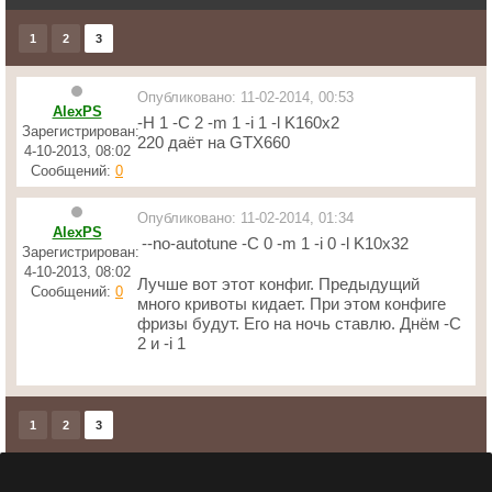
1
2
3
Опубликовано: 11-02-2014, 00:53
AlexPS
-H 1 -C 2 -m 1 -i 1 -l K160x2
Зарегистрирован:
220 даёт на GTX660
4-10-2013, 08:02
Сообщений:
0
Опубликовано: 11-02-2014, 01:34
AlexPS
--no-autotune -C 0 -m 1 -i 0 -l K10x32
Зарегистрирован:
4-10-2013, 08:02
Лучше вот этот конфиг. Предыдущий
Сообщений:
0
много кривоты кидает. При этом конфиге
фризы будут. Его на ночь ставлю. Днём -C
2 и -i 1
1
2
3