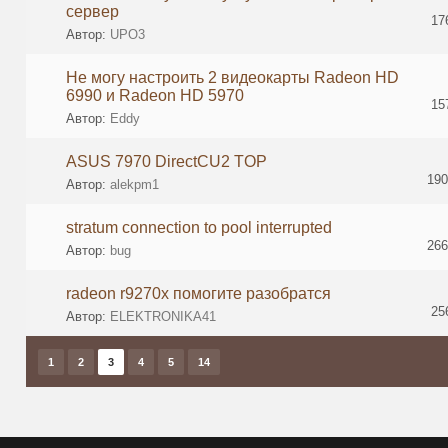
сервер
17
Автор:
UPO3
Не могу настроить 2 видеокарты Radeon HD
6990 и Radeon HD 5970
15
Автор:
Eddy
ASUS 7970 DirectCU2 TOP
190
Автор:
alekpm1
stratum connection to pool interrupted
266
Автор:
bug
radeon r9270x помогите разобратся
25
Автор:
ELEKTRONIKA41
1
2
3
4
5
14