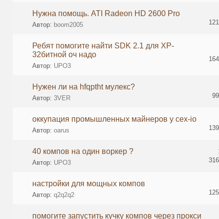
Нужна помощь. ATI Radeon HD 2600 Pro
121
Автор:
boom2005
Ребят помогите найти SDK 2.1 для XP-
32битной оч надо
164
Автор:
UPO3
Нужен ли на hfqptht мулекс?
99
Автор:
3VER
оккупация промышленных майнеров у cex-io
139
Автор:
oarus
40 компов на один воркер ?
316
Автор:
UPO3
настройки для мощных компов
125
Автор:
q2q2q2
помогите запустить кучку компов через прокси