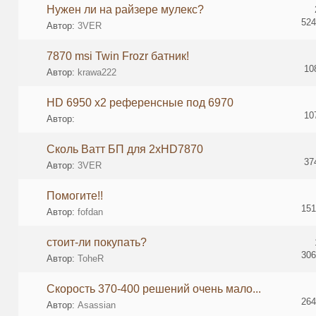
Нужен ли на райзере мулекс?
524
Автор:
3VER
7870 msi Twin Frozr батник!
10
Автор:
krawa222
HD 6950 x2 референсные под 6970
10
Автор:
Cколь Ватт БП для 2xHD7870
37
Автор:
3VER
Помогите!!
151
Автор:
fofdan
стоит-ли покупать?
306
Автор:
ToheR
Скорость 370-400 решений очень мало...
264
Автор:
Asassian