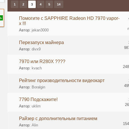
1
2
3
4
5
14
ь
Помогите с SAPPHIRE Radeon HD 7970 vapor-
x !!!
Автор:
jekan3000
Перезапуск майнера
98
Автор:
divx9
7970 или R280Х ????
248
Автор:
kvach
Рейтинг производительности видеокарт
49
Автор:
Boralgin
7790 Подскажите!
26
Автор:
uklim
Райзер с дополнительным питанием
154
Автор:
Alin