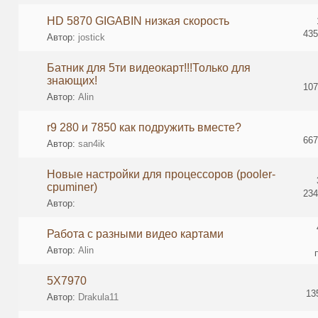
HD 5870 GIGABIN низкая скорость
435
Автор:
jostick
Батник для 5ти видеокарт!!!Только для
знающих!
107
Автор:
Alin
r9 280 и 7850 как подружить вместе?
667
Автор:
san4ik
Новые настройки для процессоров (pooler-
cpuminer)
234
Автор:
Работа с разными видео картами
Автор:
Alin
5X7970
13
Автор:
Drakula11