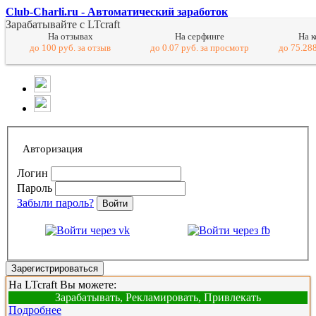
Club-Charli.ru - Автоматический заработок
Зарабатывайте с LTcraft
На отзывах
На серфинге
На 
до 100 руб. за отзыв
до 0.07 руб. за просмотр
до 75.288
Авторизация
Логин
Пароль
Забыли пароль?
Войти
Зарегистрироваться
На LTcraft Вы можете:
Зарабатывать, Рекламировать, Привлекать
Подробнее